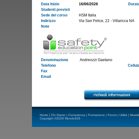
Data Inizio
16/06/2026
Durat
Studenti previsti
Sede del corso
HSM Italia
Indirizzo
Via San Felice, 22 - Villaricca NA
Note
Denominazione
Andreozzi Gaetano
Telefono
Cellul
Fax
Email
Home
|
Chi Siamo
|
Consulenza
|
Formazione
|
Forum
|
Utilità
|
Newsle
Copyright ©2026 Mondo626