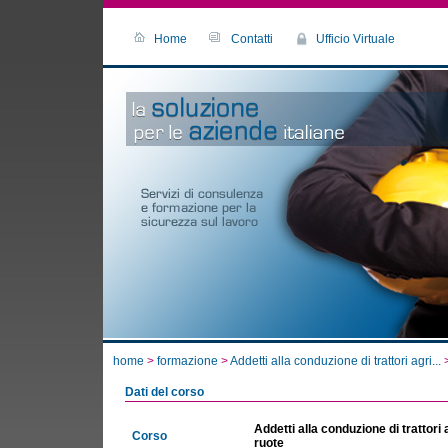
Home
Contatti
Ufficio Virtuale
home
>
formazione
>
Addetti alla conduzione di trattori agri...
>
Dati del corso
Addetti alla conduzione di trattori a
Corso
ruote